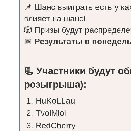
📌 Шанс выиграть есть у к
влияет на шанс!
🎲 Призы будут распредел
📅
Результаты в понедель
📃 Участники будут о
розыгрыша):
HuKoLLau
TvoiMloi
RedCherry