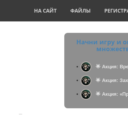
НА САЙТ
ФАЙЛЫ
РЕГИСТ
Начни игру и о
множеств
🌟 Акция: Вр
🌟 Акция: За
🌟 Акция: «П